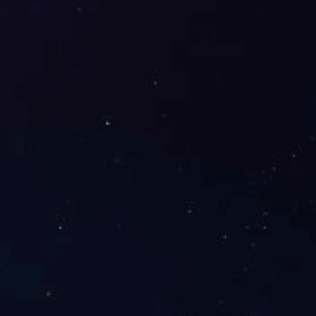
智慧水务
党群建设
业务板块
党建活动
万象城手机在线官网